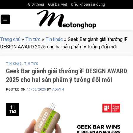
Skip
Giới thiệu
Gửi bài viết
Điều khoản sử dụng
to
content
Trang chủ
»
Tin tức
»
Tin khác
»
Geek Bar giành giải thưởng iF
DESIGN AWARD 2025 cho hai sản phẩm ý tưởng đổi mới
TIN KHÁC
,
TIN TỨC
Geek Bar giành giải thưởng iF DESIGN AWARD
2025 cho hai sản phẩm ý tưởng đổi mới
POSTED ON
11/03/2025
BY
ADMIN
11
Th3