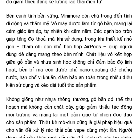
đó giảm thiểu đáng kể lượng rác thải điện tử.
Bên cạnh tính bền vững, Minimore còn chú trọng đến tính
di động và thẩm mỹ. Vỏ máy được làm từ gỗ bần, mang lại
cảm giác ấm áp, tự nhiên khi cầm nắm. Các cạnh bo tròn
giúp tăng độ thoải mái khi sử dụng, trong khi thiết kế nhỏ
gọn – thậm chí còn nhỏ hơn hộp AirPods – giúp người
dùng dễ dàng mang theo bên mình. Chất liệu vỏ kết hợp
giữa gỗ bần và nhựa sinh học không chỉ đảm bảo độ linh
hoạt, bền bỉ mà còn được phủ nano-coating để chống
nước, hạn chế vi khuẩn, đảm bảo an toàn trong nhiều điều
kiện sử dụng và kéo dài tuổi thọ sản phẩm.
Không giống như nhựa thông thường, gỗ bần có thể thu
hoạch mà không cần chặt cây, giúp giảm thiểu tác động
môi trường và mang lại một cảm giác tự nhiên độc đáo
cho sản phẩm. Thiết kế mô-đun cũng là giải pháp hiệu quả
cho vấn đề xử lý rác thải của vape dùng một lần. Người
dùng chỉ cần tháo một dải giấy để tách rời các bộ phận,