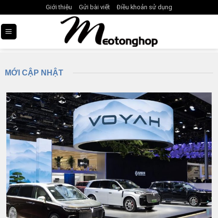
Skip
Giới thiệu
Gửi bài viết
Điều khoản sử dụng
to
content
MỚI CẬP NHẬT