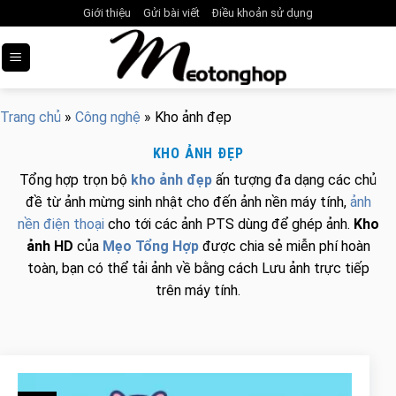
Skip
Giới thiệu
Gửi bài viết
Điều khoản sử dụng
to
content
Trang chủ
»
Công nghệ
»
Kho ảnh đẹp
KHO ẢNH ĐẸP
Tổng hợp trọn bộ
kho ảnh đẹp
ấn tượng đa dạng các chủ
đề từ ảnh mừng sinh nhật cho đến ảnh nền máy tính,
ảnh
nền điện thoại
cho tới các ảnh PTS dùng để ghép ảnh.
Kho
ảnh HD
của
Mẹo Tổng Hợp
được chia sẻ miễn phí hoàn
toàn, bạn có thể tải ảnh về bằng cách Lưu ảnh trực tiếp
trên máy tính.