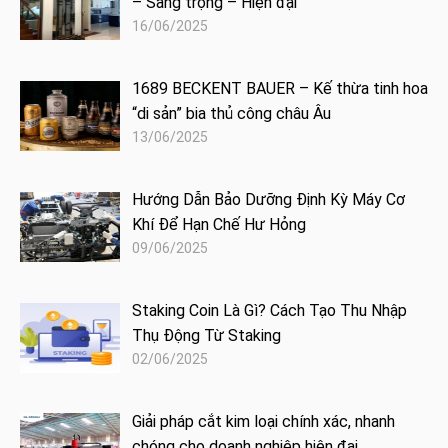
– Sang trọng – Hiện đại
16/06/2025
1689 BECKENT BAUER – Kế thừa tinh hoa
“di sản” bia thủ công châu Âu
13/06/2025
Hướng Dẫn Bảo Dưỡng Định Kỳ Máy Cơ
Khí Để Hạn Chế Hư Hỏng
09/06/2025
Staking Coin Là Gì? Cách Tạo Thu Nhập
Thụ Động Từ Staking
02/06/2025
Giải pháp cắt kim loại chính xác, nhanh
chóng cho doanh nghiệp hiện đại