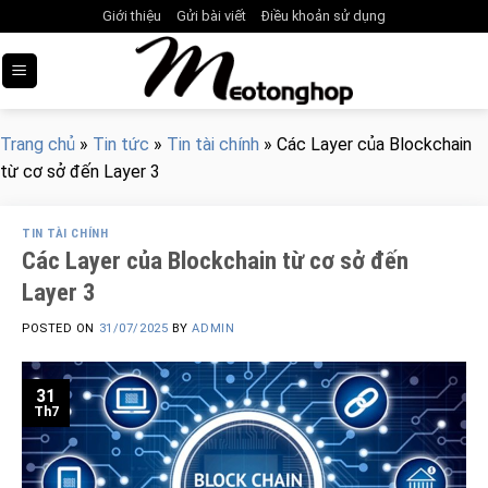
Skip
Giới thiệu
Gửi bài viết
Điều khoản sử dụng
to
content
Trang chủ
»
Tin tức
»
Tin tài chính
»
Các Layer của Blockchain
từ cơ sở đến Layer 3
TIN TÀI CHÍNH
Các Layer của Blockchain từ cơ sở đến
Layer 3
POSTED ON
31/07/2025
BY
ADMIN
31
Th7