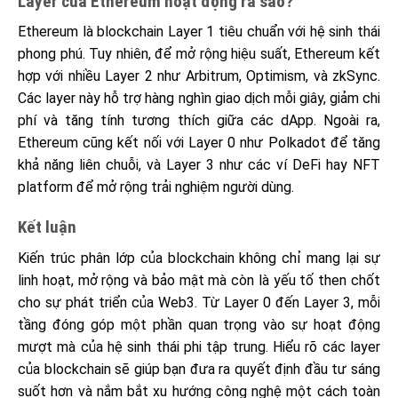
Layer của Ethereum hoạt động ra sao?
Ethereum là blockchain Layer 1 tiêu chuẩn với hệ sinh thái
phong phú. Tuy nhiên, để mở rộng hiệu suất, Ethereum kết
hợp với nhiều Layer 2 như Arbitrum, Optimism, và zkSync.
Các layer này hỗ trợ hàng nghìn giao dịch mỗi giây, giảm chi
phí và tăng tính tương thích giữa các dApp. Ngoài ra,
Ethereum cũng kết nối với Layer 0 như Polkadot để tăng
khả năng liên chuỗi, và Layer 3 như các ví DeFi hay NFT
platform để mở rộng trải nghiệm người dùng.
Kết luận
Kiến trúc phân lớp của blockchain không chỉ mang lại sự
linh hoạt, mở rộng và bảo mật mà còn là yếu tố then chốt
cho sự phát triển của Web3. Từ Layer 0 đến Layer 3, mỗi
tầng đóng góp một phần quan trọng vào sự hoạt động
mượt mà của hệ sinh thái phi tập trung. Hiểu rõ các layer
của blockchain sẽ giúp bạn đưa ra quyết định đầu tư sáng
suốt hơn và nắm bắt xu hướng công nghệ một cách toàn