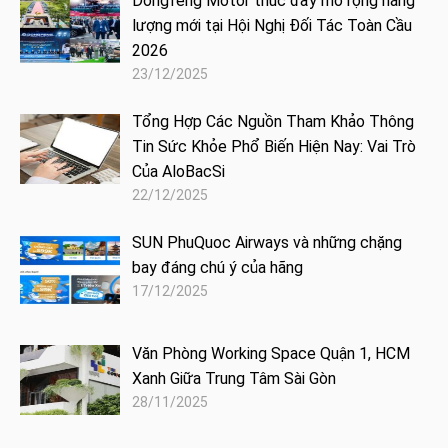
Dongfeng Motor thúc đẩy mở rộng năng
lượng mới tại Hội Nghị Đối Tác Toàn Cầu
2026
23/12/2025
Tổng Hợp Các Nguồn Tham Khảo Thông
Tin Sức Khỏe Phổ Biến Hiện Nay: Vai Trò
Của AloBacSi
22/12/2025
SUN PhuQuoc Airways và những chặng
bay đáng chú ý của hãng
17/12/2025
Văn Phòng Working Space Quận 1, HCM
Xanh Giữa Trung Tâm Sài Gòn
28/11/2025