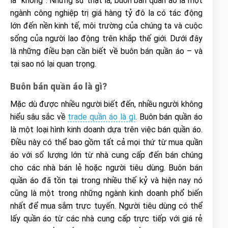
là “không”. Nhưng sự thật là, buôn bán quần áo là một
ngành công nghiệp trị giá hàng tỷ đô la có tác động
lớn đến nền kinh tế, môi trường của chúng ta và cuộc
sống của người lao động trên khắp thế giới. Dưới đây
là những điều bạn cần biết về buôn bán quần áo – và
tại sao nó lại quan trọng.
Buôn b
á
n qu
ầ
n
á
o l
à
g
ì
?
Mặc dù được nhiều người biết đến, nhiều người không
hiểu sâu sắc về
trade quần áo là gì
. Buôn bán quần áo
là một loại hình kinh doanh dựa trên việc bán quần áo.
Điều này có thể bao gồm tất cả mọi thứ từ mua quần
áo với số lượng lớn từ nhà cung cấp đến bán chúng
cho các nhà bán lẻ hoặc người tiêu dùng. Buôn bán
quần áo đã tồn tại trong nhiều thế kỷ và hiện nay nó
cũng là một trong những ngành kinh doanh phổ biến
nhất để mua sắm trực tuyến. Người tiêu dùng có thể
lấy quần áo từ các nhà cung cấp trực tiếp với giá rẻ