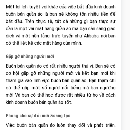
Một lợi ích tuyệt vời khác của việc bắt đầu kinh doanh
buôn bán quần áo là bạn sẽ không tốn nhiều tiền để
bắt đầu. Trên thực tế, tất cả những gì bạn thực sự
cần là một vài mặt hàng quần áo mà bạn sẵn sàng giao
dịch và một nền tảng trực tuyến như Alibaba, nơi bạn
có thể liệt kê các mặt hàng của mình.
G
ặ
p g
ỡ
nh
ữ
ng ng
ườ
i m
ớ
i
Buôn bán quần áo có rất nhiều người thú vị. Bạn sẽ có
cơ hội gặp gỡ những người mới và kết bạn mới khi
tham gia vào lĩnh vực buôn bán quần áo. Bạn thậm chí
có thể gặp một số người nổi tiếng mà bạn ngưỡng
mộ! Và bạn có thể học được rất nhiều từ họ về cách
kinh doanh buôn bán quần áo tốt.
Ph
ò
ng cho s
ự
đổ
i m
ớ
i &s
á
ng t
ạ
o
Việc buôn bán quần áo luôn thay đổi và phát triển,