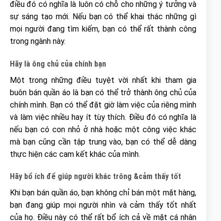
điều đó có nghĩa là luôn có chỗ cho những ý tưởng và
sự sáng tạo mới. Nếu bạn có thể khai thác những gì
mọi người đang tìm kiếm, bạn có thể rất thành công
trong ngành này.
Hãy l
à
ông ch
ủ
c
ủ
a ch
í
nh b
ạ
n
Một trong những điều tuyệt vời nhất khi tham gia
buôn bán quần áo là bạn có thể trở thành ông chủ của
chính mình. Bạn có thể đặt giờ làm việc của riêng mình
và làm việc nhiều hay ít tùy thích. Điều đó có nghĩa là
nếu bạn có con nhỏ ở nhà hoặc một công việc khác
mà bạn cũng cần tập trung vào, bạn có thể dễ dàng
thực hiện các cam kết khác của mình.
Hãy b
ổ
í
ch
để
gi
ú
p ng
ườ
i kh
á
c trông &c
ả
m th
ấ
y t
ố
t
Khi bạn bán quần áo, bạn không chỉ bán một mặt hàng,
bạn đang giúp mọi người nhìn và cảm thấy tốt nhất
của họ. Điều này có thể rất bổ ích cả về mặt cá nhân