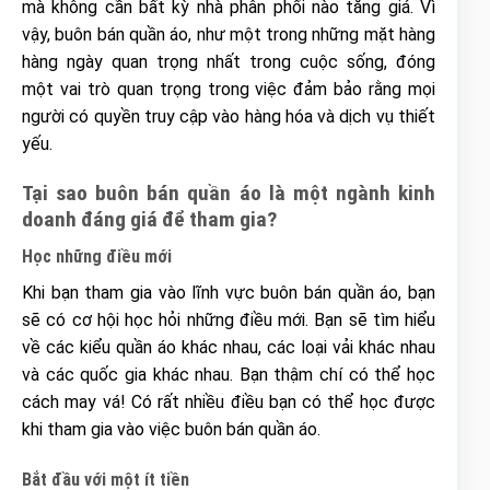
mà không cần bất kỳ nhà phân phối nào tăng giá. Vì
vậy, buôn bán quần áo, như một trong những mặt hàng
hàng ngày quan trọng nhất trong cuộc sống, đóng
một vai trò quan trọng trong việc đảm bảo rằng mọi
người có quyền truy cập vào hàng hóa và dịch vụ thiết
yếu.
T
ạ
i sao buôn b
á
n qu
ầ
n
á
o l
à
m
ộ
t ng
à
nh kinh
doanh
đá
ng gi
á
để
tham gia?
H
ọ
c nh
ữ
ng
đ
i
ề
u m
ớ
i
Khi bạn tham gia vào lĩnh vực buôn bán quần áo, bạn
sẽ có cơ hội học hỏi những điều mới. Bạn sẽ tìm hiểu
về các kiểu quần áo khác nhau, các loại vải khác nhau
và các quốc gia khác nhau. Bạn thậm chí có thể học
cách may vá! Có rất nhiều điều bạn có thể học được
khi tham gia vào việc buôn bán quần áo.
B
ắ
t
đầ
u v
ớ
i m
ộ
t
í
t ti
ề
n