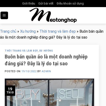
Skip
Giới thiệu
Gửi bài viết
Điều khoản sử dụng
to
content
Trang chủ
»
Xu hướng
»
Thời trang và làm đẹp
»
Buôn bán quần
áo là một doanh nghiệp đáng giá? Đây là lý do tại sao
THỜI TRANG VÀ LÀM ĐẸP
,
XU HƯỚNG
Buôn bán quần áo là một doanh nghiệp
đáng giá? Đây là lý do tại sao
POSTED ON
19/10/2022
BY
ADMIN
19
Th10