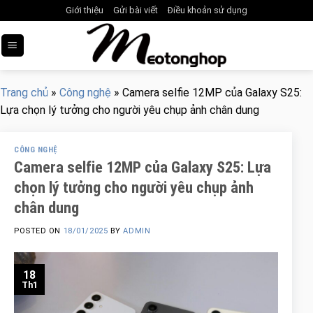
Skip
Giới thiệu
Gửi bài viết
Điều khoản sử dụng
to
content
Trang chủ
»
Công nghệ
»
Camera selfie 12MP của Galaxy S25:
Lựa chọn lý tưởng cho người yêu chụp ảnh chân dung
CÔNG NGHỆ
Camera selfie 12MP của Galaxy S25: Lựa
chọn lý tưởng cho người yêu chụp ảnh
chân dung
POSTED ON
18/01/2025
BY
ADMIN
18
Th1