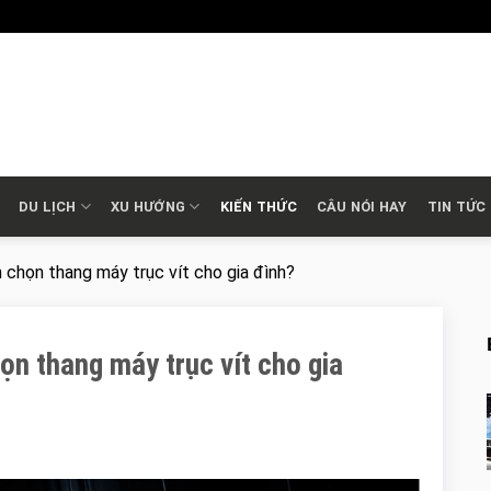
DU LỊCH
XU HƯỚNG
KIẾN THỨC
CÂU NÓI HAY
TIN TỨC
n chọn thang máy trục vít cho gia đình?
họn thang máy trục vít cho gia