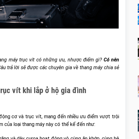
hang máy trục vít có những ưu, nhược điểm gì?
Có nên
âu trả lời sẽ được các chuyên gia về thang máy chia sẻ
ục vít khi lắp ở hộ gia đình
ộng cơ và trục vít, mang đến nhiều ưu điểm vượt trội
m của loại thang máy này có thể kể đến như:
 răng và dây curoa hoạt động vô cùng ăn khớp, cùng hệ