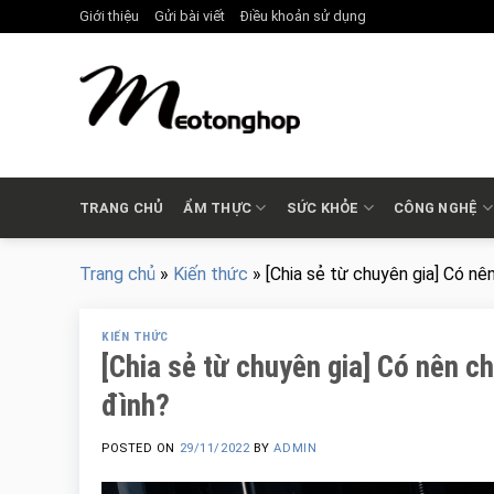
Skip
Giới thiệu
Gửi bài viết
Điều khoản sử dụng
to
content
TRANG CHỦ
ẨM THỰC
SỨC KHỎE
CÔNG NGHỆ
Trang chủ
»
Kiến thức
»
[Chia sẻ từ chuyên gia] Có nê
KIẾN THỨC
[Chia sẻ từ chuyên gia] Có nên c
đình?
POSTED ON
29/11/2022
BY
ADMIN