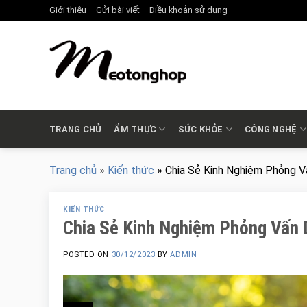
Skip
Giới thiệu
Gửi bài viết
Điều khoản sử dụng
to
content
TRANG CHỦ
ẨM THỰC
SỨC KHỎE
CÔNG NGHỆ
Trang chủ
»
Kiến thức
»
Chia Sẻ Kinh Nghiệm Phỏng 
KIẾN THỨC
Chia Sẻ Kinh Nghiệm Phỏng Vấn
POSTED ON
30/12/2023
BY
ADMIN