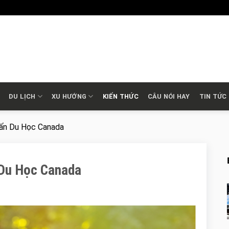
DU LỊCH
XU HƯỚNG
KIẾN THỨC
CÂU NÓI HAY
TIN TỨC
Vấn Du Học Canada
 Du Học Canada