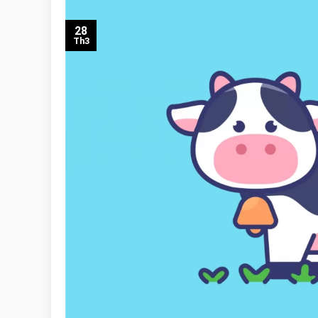
28
Th3