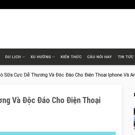
DU LỊCH
XU HƯỚNG
KIẾN THỨC
CÂU NÓI HAY
TIN TỨC
Bò Sữa Cực Dễ Thương Và Độc Đáo Cho Điện Thoại Iphone Và An
ơng Và Độc Đáo Cho Điện Thoại