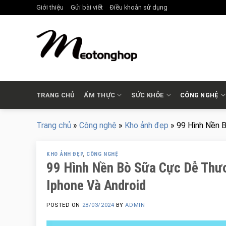
Skip
Giới thiệu
Gửi bài viết
Điều khoản sử dụng
to
content
TRANG CHỦ
ẨM THỰC
SỨC KHỎE
CÔNG NGHỆ
Trang chủ
»
Công nghệ
»
Kho ảnh đẹp
»
99 Hình Nền 
KHO ẢNH ĐẸP
,
CÔNG NGHỆ
99 Hình Nền Bò Sữa Cực Dễ Thư
Iphone Và Android
POSTED ON
28/03/2024
BY
ADMIN