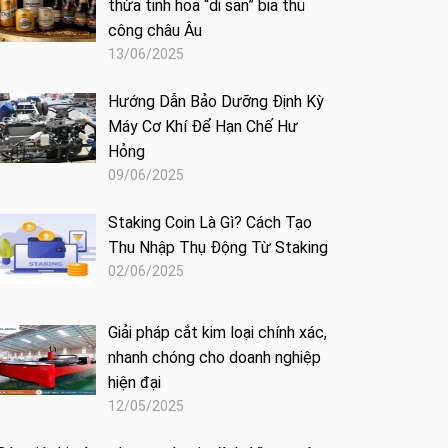
thừa tinh hoa “di sản” bia thủ
công châu Âu
13/06/2025
Hướng Dẫn Bảo Dưỡng Định Kỳ
Máy Cơ Khí Để Hạn Chế Hư
Hỏng
09/06/2025
Staking Coin Là Gì? Cách Tạo
Thu Nhập Thụ Động Từ Staking
02/06/2025
Giải pháp cắt kim loại chính xác,
nhanh chóng cho doanh nghiệp
hiện đại
12/05/2025