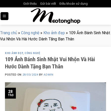
Skip
Giới thiệu
Gửi bài viết
Điều khoản sử dụng
to
content
Trang chủ
»
Công nghệ
»
Kho ảnh đẹp
»
109 Ảnh Bánh Sinh Nhật
Vui Nhộn Và Hài Hước Dành Tặng Bạn Thân
KHO ẢNH ĐẸP
,
CÔNG NGHỆ
109 Ảnh Bánh Sinh Nhật Vui Nhộn Và Hài
Hước Dành Tặng Bạn Thân
POSTED ON
28/03/2024
BY
ADMIN
28
Th3