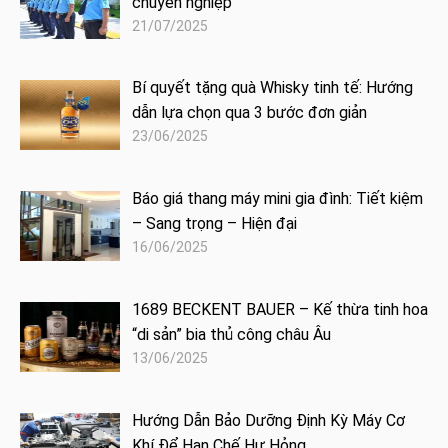
chuyên nghiệp
21/07/2025
Bí quyết tặng quà Whisky tinh tế: Hướng
dẫn lựa chọn qua 3 bước đơn giản
23/06/2025
Báo giá thang máy mini gia đình: Tiết kiệm
– Sang trọng – Hiện đại
16/06/2025
1689 BECKENT BAUER – Kế thừa tinh hoa
“di sản” bia thủ công châu Âu
13/06/2025
Hướng Dẫn Bảo Dưỡng Định Kỳ Máy Cơ
Khí Để Hạn Chế Hư Hỏng