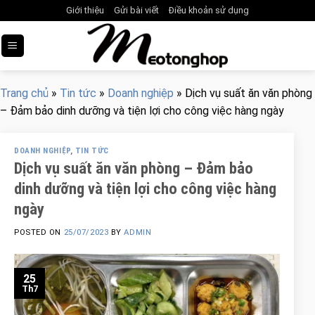
Skip
Giới thiệu
Gửi bài viết
Điều khoản sử dụng
to
content
Trang chủ
»
Tin tức
»
Doanh nghiệp
»
Dịch vụ suất ăn văn phòng
– Đảm bảo dinh dưỡng và tiện lợi cho công việc hàng ngày
DOANH NGHIỆP
,
TIN TỨC
Dịch vụ suất ăn văn phòng – Đảm bảo
dinh dưỡng và tiện lợi cho công việc hàng
ngày
POSTED ON
25/07/2023
BY
ADMIN
25
Th7