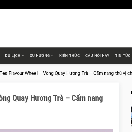
DU LỊCH
XU HƯỚNG
KIẾN THỨC
CÂU NÓI HAY
TIN TỨC
Tea Flavour Wheel – Vòng Quay Hương Trà – Cẩm nang thú vị ch
Vòng Quay Hương Trà – Cẩm nang