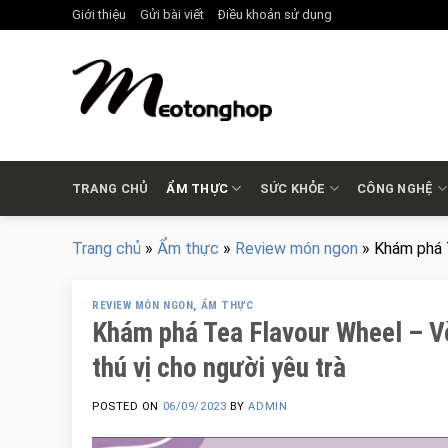
Skip
Giới thiệu
Gửi bài viết
Điều khoản sử dụng
to
content
TRANG CHỦ
ẨM THỰC
SỨC KHỎE
CÔNG NGHỆ
Trang chủ
»
Ẩm thực
»
Review món ngon
»
Khám phá 
REVIEW MÓN NGON
,
ẨM THỰC
Khám phá Tea Flavour Wheel – 
thú vị cho người yêu trà
POSTED ON
06/09/2023
BY
ADMIN