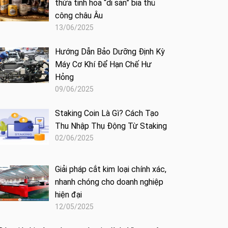
thừa tinh hoa “di sản” bia thủ
công châu Âu
13/06/2025
Hướng Dẫn Bảo Dưỡng Định Kỳ
Máy Cơ Khí Để Hạn Chế Hư
Hỏng
09/06/2025
Staking Coin Là Gì? Cách Tạo
Thu Nhập Thụ Động Từ Staking
02/06/2025
Giải pháp cắt kim loại chính xác,
nhanh chóng cho doanh nghiệp
hiện đại
12/05/2025