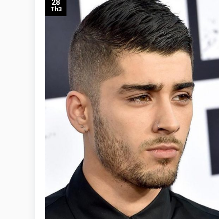
28
Th3