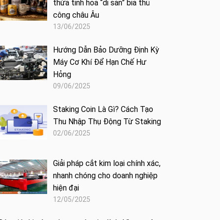
thừa tinh hoa “di sản” bia thủ
công châu Âu
13/06/2025
Hướng Dẫn Bảo Dưỡng Định Kỳ
Máy Cơ Khí Để Hạn Chế Hư
Hỏng
09/06/2025
Staking Coin Là Gì? Cách Tạo
Thu Nhập Thụ Động Từ Staking
02/06/2025
Giải pháp cắt kim loại chính xác,
nhanh chóng cho doanh nghiệp
hiện đại
12/05/2025