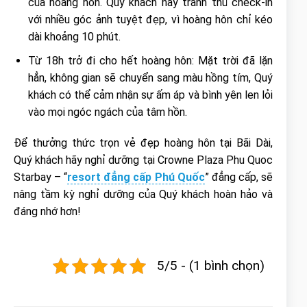
của hoàng hôn. Quý khách hãy tranh thủ check-in
với nhiều góc ảnh tuyệt đẹp, vì hoàng hôn chỉ kéo
dài khoảng 10 phút.
Từ 18h trở đi cho hết hoàng hôn: Mặt trời đã lặn
hẳn, không gian sẽ chuyển sang màu hồng tím, Quý
khách có thể cảm nhận sự ấm áp và bình yên len lỏi
vào mọi ngóc ngách của tâm hồn.
Để thưởng thức trọn vẻ đẹp hoàng hôn tại Bãi Dài,
Quý khách hãy nghỉ dưỡng tại Crowne Plaza Phu Quoc
Starbay – “
resort đẳng cấp Phú Quốc
” đẳng cấp, sẽ
nâng tầm kỳ nghỉ dưỡng của Quý khách hoàn hảo và
đáng nhớ hơn!
5/5 - (1 bình chọn)