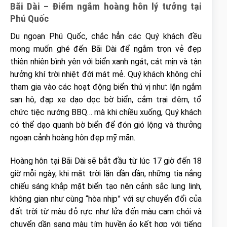
Bãi Dài – Điểm ngắm hoàng hôn lý tưởng tại
Phú Quốc
Du ngoạn Phú Quốc, chắc hẳn các Quý khách đều
mong muốn ghé đến Bãi Dài để ngắm trọn vẻ đẹp
thiên nhiên bình yên với biển xanh ngát, cát mịn và tận
hưởng khí trời nhiệt đới mát mẻ. Quý khách không chỉ
tham gia vào các hoạt động biển thú vị như: lặn ngắm
san hô, đạp xe dạo dọc bờ biển, cắm trại đêm, tổ
chức tiệc nướng BBQ… mà khi chiều xuống, Quý khách
có thể dạo quanh bờ biển để đón gió lộng và thưởng
ngoạn cảnh hoàng hôn đẹp mỹ mãn.
Hoàng hôn tại Bãi Dài sẽ bắt đầu từ lúc 17 giờ đến 18
giờ mỗi ngày, khi mặt trời lặn dần dần, những tia nắng
chiếu sáng khắp mặt biển tạo nên cảnh sắc lung linh,
không gian như cùng “hòa nhịp” với sự chuyển đổi của
đất trời từ màu đỏ rực như lửa đến màu cam chói và
chuyển dần sang màu tím huyền ảo kết hợp với tiếng