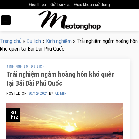
Skip
Giới thiệu
Gửi bài viết
Điều khoản sử dụng
to
content
Trang chủ
»
Du lịch
»
Kinh nghiệm
»
Trải nghiệm ngắm hoàng hôn
khó quên tại Bãi Dài Phú Quốc
KINH NGHIỆM
,
DU LỊCH
Trải nghiệm ngắm hoàng hôn khó quên
tại Bãi Dài Phú Quốc
POSTED ON
30/12/2021
BY
ADMIN
30
Th12