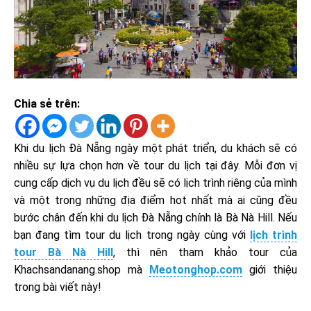
Chia sẻ trên:
Khi du lịch Đà Nẵng ngày một phát triển, du khách sẽ có
nhiều sự lựa chọn hơn về tour du lịch tại đây. Mỗi đơn vị
cung cấp dịch vụ du lịch đều sẽ có lịch trình riêng của mình
và một trong những địa điểm hot nhất mà ai cũng đều
bước chân đến khi du lịch Đà Nẵng chính là Bà Nà Hill. Nếu
bạn đang tìm tour du lịch trong ngày cùng với
lịch trình
tour Bà Nà Hill
, thì nên tham khảo tour của
Khachsandanang.shop mà
Meotonghop.com
giới thiệu
trong bài viết này!