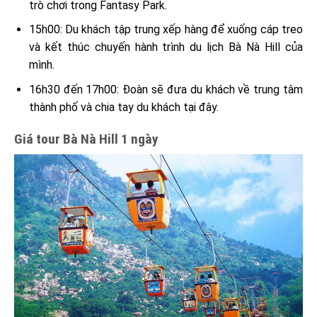
trò chơi trong Fantasy Park.
15h00: Du khách tập trung xếp hàng để xuống cáp treo
và kết thúc chuyến hành trình du lịch Bà Nà Hill của
mình.
16h30 đến 17h00: Đoàn sẽ đưa du khách về trung tâm
thành phố và chia tay du khách tại đây.
Giá tour Bà Nà Hill 1 ngày