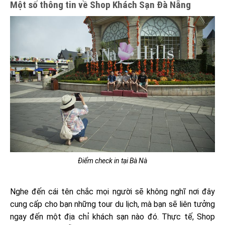
Một số thông tin về Shop Khách Sạn Đà Nẵng
Điểm check in tại Bà Nà
Nghe đến cái tên chắc mọi người sẽ không nghĩ nơi đây
cung cấp cho bạn những tour du lịch, mà bạn sẽ liên tưởng
ngay đến một địa chỉ khách sạn nào đó. Thực tế, Shop