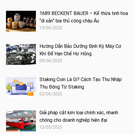
1689 BECKENT BAUER – Kế thừa tinh hoa
“di sản” bia thủ công châu Âu
13/06/2025
Hướng Dẫn Bảo Dưỡng Định Kỳ Máy Cơ
Khí Để Hạn Chế Hư Hỏng
09/06/2025
Staking Coin Là Gì? Cách Tạo Thu Nhập
Thụ Động Từ Staking
02/06/2025
Giải pháp cắt kim loại chính xác, nhanh
chóng cho doanh nghiệp hiện đại
12/05/2025