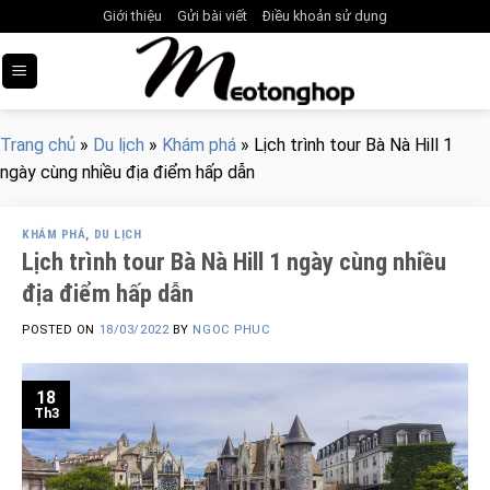
Skip
Giới thiệu
Gửi bài viết
Điều khoản sử dụng
to
content
Trang chủ
»
Du lịch
»
Khám phá
»
Lịch trình tour Bà Nà Hill 1
ngày cùng nhiều địa điểm hấp dẫn
KHÁM PHÁ
,
DU LỊCH
Lịch trình tour Bà Nà Hill 1 ngày cùng nhiều
địa điểm hấp dẫn
POSTED ON
18/03/2022
BY
NGOC PHUC
18
Th3