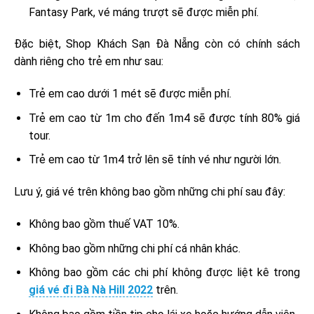
Fantasy Park, vé máng trượt sẽ được miễn phí.
Đặc biệt, Shop Khách Sạn Đà Nẵng còn có chính sách
dành riêng cho trẻ em như sau:
Trẻ em cao dưới 1 mét sẽ được miễn phí.
Trẻ em cao từ 1m cho đến 1m4 sẽ được tính 80% giá
tour.
Trẻ em cao từ 1m4 trở lên sẽ tính vé như người lớn.
Lưu ý, giá vé trên không bao gồm những chi phí sau đây:
Không bao gồm thuế VAT 10%.
Không bao gồm những chi phí cá nhân khác.
Không bao gồm các chi phí không được liệt kê trong
giá vé đi Bà Nà Hill 2022
trên.