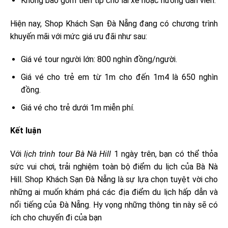
Không bao gồm tiền tip cho lái xe hoặc hướng dẫn viên.
Hiện nay, Shop Khách Sạn Đà Nẵng đang có chương trình
khuyến mãi với mức giá ưu đãi như sau:
Giá vé tour người lớn: 800 nghìn đồng/người.
Giá vé cho trẻ em từ 1m cho đến 1m4 là 650 nghìn
đồng.
Giá vé cho trẻ dưới 1m miễn phí.
Kết luận
Với
lịch trình tour Bà Nà Hill
1 ngày trên, bạn có thể thỏa
sức vui chơi, trải nghiệm toàn bộ điểm du lịch của Bà Nà
Hill. Shop Khách Sạn Đà Nẵng là sự lựa chọn tuyệt vời cho
những ai muốn khám phá các địa điểm du lịch hấp dẫn và
nổi tiếng của Đà Nẵng. Hy vọng những thông tin này sẽ có
ích cho chuyến đi của bạn