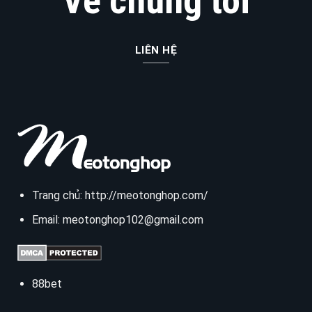
Về chúng tôi
LIÊN HỆ
Trang chủ:
http://meotonghop.com/
Email:
meotonghop102@gmail.com
88bet