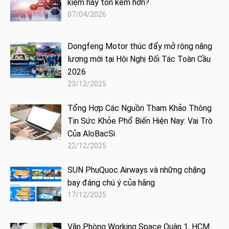
kiệm hay tốn kém hơn?
07/04/2026
Dongfeng Motor thúc đẩy mở rộng năng
lượng mới tại Hội Nghị Đối Tác Toàn Cầu
2026
23/12/2025
Tổng Hợp Các Nguồn Tham Khảo Thông
Tin Sức Khỏe Phổ Biến Hiện Nay: Vai Trò
Của AloBacSi
22/12/2025
SUN PhuQuoc Airways và những chặng
bay đáng chú ý của hãng
17/12/2025
Văn Phòng Working Space Quận 1, HCM