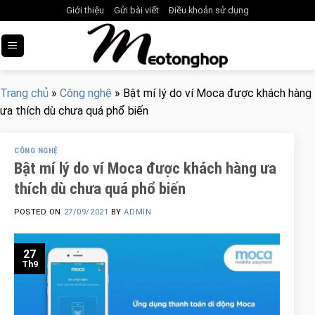
Skip
Giới thiệu
Gửi bài viết
Điều khoản sử dụng
to
content
Trang chủ
»
Công nghệ
»
Bật mí lý do ví Moca được khách hàng
ưa thích dù chưa quá phổ biến
CÔNG NGHỆ
Bật mí lý do ví Moca được khách hàng ưa
thích dù chưa quá phổ biến
POSTED ON
27/09/2021
BY
ADMIN
27
Th9