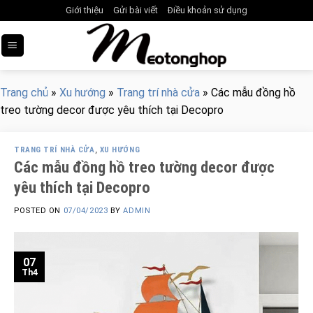
Skip
Giới thiệu
Gửi bài viết
Điều khoản sử dụng
to
content
Trang chủ
»
Xu hướng
»
Trang trí nhà cửa
»
Các mẫu đồng hồ
treo tường decor được yêu thích tại Decopro
TRANG TRÍ NHÀ CỬA
,
XU HƯỚNG
Các mẫu đồng hồ treo tường decor được
yêu thích tại Decopro
POSTED ON
07/04/2023
BY
ADMIN
07
Th4