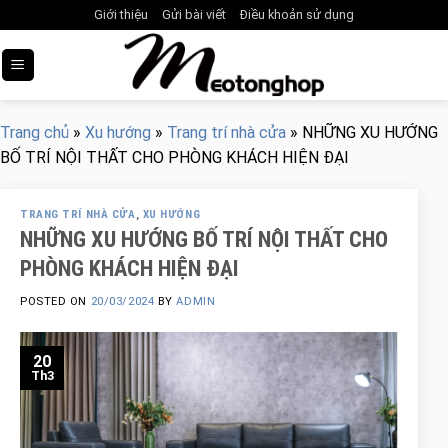
Skip
Giới thiệu
Gửi bài viết
Điều khoản sử dụng
to
content
Trang chủ
»
Xu hướng
»
Trang trí nhà cửa
»
NHỮNG XU HƯỚNG
BỐ TRÍ NỘI THẤT CHO PHÒNG KHÁCH HIỆN ĐẠI
TRANG TRÍ NHÀ CỬA
,
XU HƯỚNG
NHỮNG XU HƯỚNG BỐ TRÍ NỘI THẤT CHO
PHÒNG KHÁCH HIỆN ĐẠI
POSTED ON
20/03/2024
BY
ADMIN
20
Th3