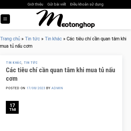
Skip
Giới thiệu
Gửi bài viết
Điều khoản sử dụng
to
content
Trang chủ
»
Tin tức
»
Tin khác
»
Các tiêu chí cần quan tâm khi
mua tủ nấu cơm
TIN KHÁC
,
TIN TỨC
Các tiêu chí cần quan tâm khi mua tủ nấu
cơm
POSTED ON
17/08/2023
BY
ADMIN
17
Th8