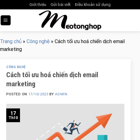
Skip
Giới thiệu
Gửi bài viết
Điều khoản sử dụng
to
content
Trang chủ
»
Công nghệ
»
Cách tối ưu hoá chiến dịch email
marketing
CÔNG NGHỆ
Cách tối ưu hoá chiến dịch email
marketing
POSTED ON
17/10/2023
BY
ADMIN
17
Th10