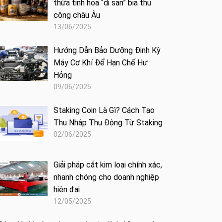
thừa tinh hoa “di sản” bia thủ
công châu Âu
13/06/2025
Hướng Dẫn Bảo Dưỡng Định Kỳ
Máy Cơ Khí Để Hạn Chế Hư
Hỏng
09/06/2025
Staking Coin Là Gì? Cách Tạo
Thu Nhập Thụ Động Từ Staking
02/06/2025
Giải pháp cắt kim loại chính xác,
nhanh chóng cho doanh nghiệp
hiện đại
12/05/2025