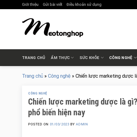
Skip
Giới thiệu
Gửi bài viết
Điều khoản sử dụng
to
content
TRANG CHỦ
ẨM THỰC
SỨC KHỎE
CÔNG NGHỆ
Trang chủ
»
Công nghệ
»
Chiến lược marketing dược l
CÔNG NGHỆ
Chiến lược marketing dược là gì
phổ biến hiện nay
POSTED ON
01/03/2023
BY
ADMIN