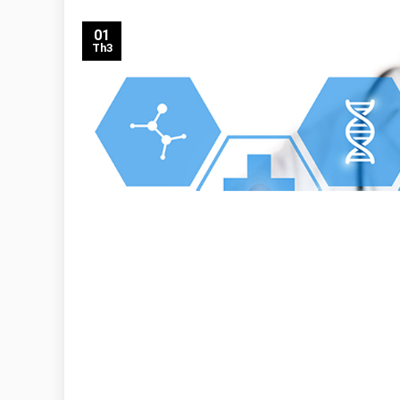
01
Th3