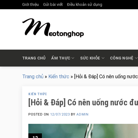
Skip
Giới thiệu
Gửi bài viết
Điều khoản sử dụng
to
content
TRANG CHỦ
ẨM THỰC
SỨC KHỎE
CÔNG NGHỆ
Trang chủ
»
Kiến thức
»
[Hỏi & Đáp] Có nên uống nướ
KIẾN THỨC
[Hỏi & Đáp] Có nên uống nước đ
POSTED ON
12/07/2023
BY
ADMIN