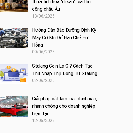
thừa tinh hoa “di sản” bia thủ
công châu Âu
13/06/2025
Hướng Dẫn Bảo Dưỡng Định Kỳ
Máy Cơ Khí Để Hạn Chế Hư
Hỏng
09/06/2025
Staking Coin Là Gì? Cách Tạo
Thu Nhập Thụ Động Từ Staking
02/06/2025
Giải pháp cắt kim loại chính xác,
nhanh chóng cho doanh nghiệp
hiện đại
12/05/2025