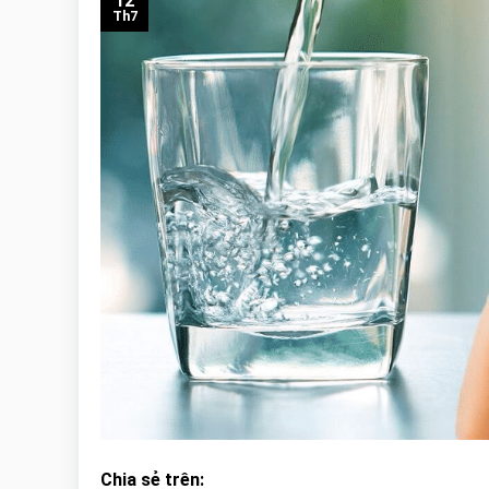
12
Th7
Chia sẻ trên: