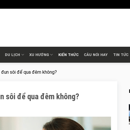
DU LỊCH
XU HƯỚNG
KIẾN THỨC
CÂU NÓI HAY
TIN TỨC
c đun sôi để qua đêm không?
un sôi để qua đêm không?