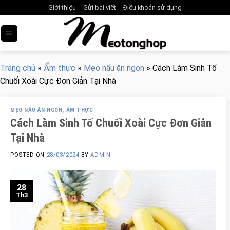
Skip
Giới thiệu
Gửi bài viết
Điều khoản sử dụng
to
content
Trang chủ
»
Ẩm thực
»
Mẹo nấu ăn ngon
»
Cách Làm Sinh Tố
Chuối Xoài Cực Đơn Giản Tại Nhà
MẸO NẤU ĂN NGON
,
ẨM THỰC
Cách Làm Sinh Tố Chuối Xoài Cực Đơn Giản
Tại Nhà
POSTED ON
28/03/2024
BY
ADMIN
28
Th3