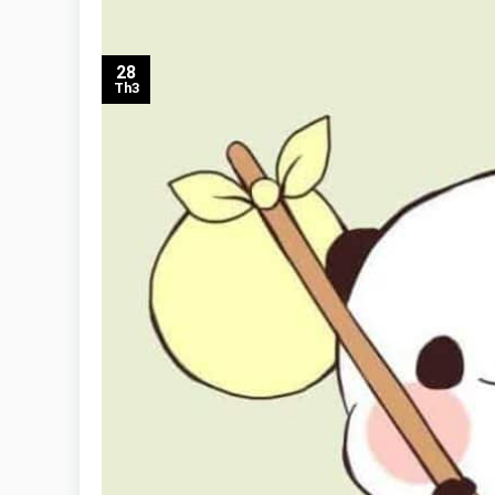
28
Th3