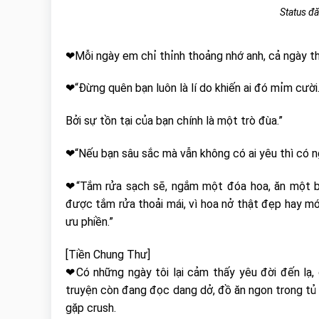
Status đă
❤Mỗi ngày em chỉ thỉnh thoảng nhớ anh, cả ngày th
❤“Đừng quên bạn luôn là lí do khiến ai đó mỉm cười
Bởi sự tồn tại của bạn chính là một trò đùa.”
❤“Nếu bạn sâu sắc mà vẫn không có ai yêu thì có n
❤“Tắm rửa sạch sẽ, ngắm một đóa hoa, ăn một bữ
được tắm rửa thoải mái, vì hoa nở thật đẹp hay món
ưu phiền.”
[Tiền Chung Thư]
❤Có những ngày tôi lại cảm thấy yêu đời đến lạ,
truyện còn đang đọc dang dở, đồ ăn ngon trong tủ
gặp crush.