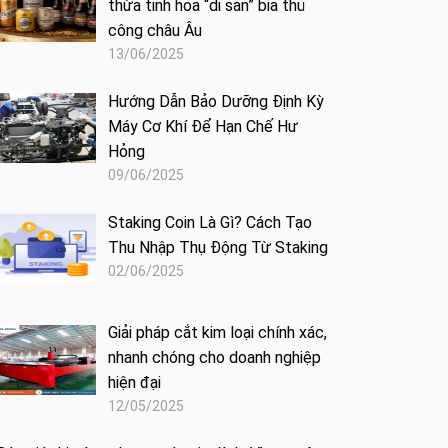
thừa tinh hoa “di sản” bia thủ
công châu Âu
13/06/2025
Hướng Dẫn Bảo Dưỡng Định Kỳ
Máy Cơ Khí Để Hạn Chế Hư
Hỏng
09/06/2025
Staking Coin Là Gì? Cách Tạo
Thu Nhập Thụ Động Từ Staking
02/06/2025
Giải pháp cắt kim loại chính xác,
nhanh chóng cho doanh nghiệp
hiện đại
12/05/2025