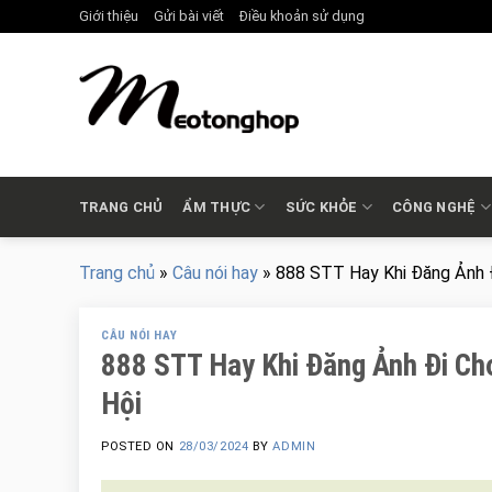
Skip
Giới thiệu
Gửi bài viết
Điều khoản sử dụng
to
content
TRANG CHỦ
ẨM THỰC
SỨC KHỎE
CÔNG NGHỆ
Trang chủ
»
Câu nói hay
»
888 STT Hay Khi Đăng Ảnh Đ
CÂU NÓI HAY
888 STT Hay Khi Đăng Ảnh Đi Chơ
Hội
POSTED ON
28/03/2024
BY
ADMIN