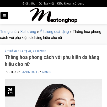
Skip
Giới thiệu
Gửi bài viết
Điều khoản sử dụng
to
content
Trang chủ
»
Xu hướng
»
Ý tưởng quà tặng
»
Thăng hoa phong
cách với phụ kiện da hàng hiệu cho nữ
Ý TƯỞNG QUÀ TẶNG
,
XU HƯỚNG
Thăng hoa phong cách với phụ kiện da hàng
hiệu cho nữ
POSTED ON
26/01/2024
BY
ADMIN
26
Th1