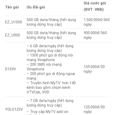
Giá cước gói
Tên gói
Ưu đãi gói
(ĐVT: VNĐ)
500 GB data/tháng
(hết dung
1.500.000đ/360
EZ_U1500
lượng dừng truy cập)
ngày
500 GB data/tháng
(hết dung
900.000đ/360
EZ_U900
lượng dừng truy cập)
ngày
– 6 GB data/ngày (hết dung
lượng dừng truy cập)
– 1500 phút gọi di động nội
mạng Vinaphone
– 200 SMS nội mạng
159.000đ/30
D159V
Vinaphone
ngày
– 200 phút gọi di động ngoại
mạng
– Truyền hình MyTV: hơn 140
kênh bao gồm chùm kênh
VTVCab, VOD
– 7 GB data/ngày (hết dung
lượng dừng truy cập).
125.000đ/30
YOLO125V
ngày
– Truy cập MyTV add-on