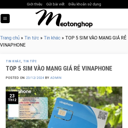
Skip
Giới thiệu
Gửi bài viết
Điều khoản sử dụng
to
content
Trang chủ
»
Tin tức
»
Tin khác
»
TOP 5 SIM VÀO MẠNG GIÁ RẺ
VINAPHONE
TIN KHÁC
,
TIN TỨC
TOP 5 SIM VÀO MẠNG GIÁ RẺ VINAPHONE
POSTED ON
23/12/2024
BY
ADMIN
23
Th12