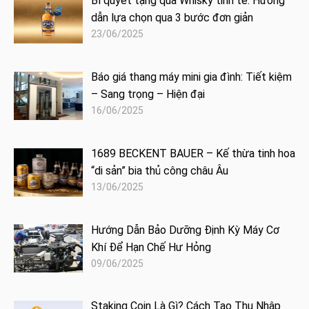
Bí quyết tặng quà Whisky tinh tế: Hướng
dẫn lựa chọn qua 3 bước đơn giản
23/06/2025
Báo giá thang máy mini gia đình: Tiết kiệm
– Sang trọng – Hiện đại
16/06/2025
1689 BECKENT BAUER – Kế thừa tinh hoa
“di sản” bia thủ công châu Âu
13/06/2025
Hướng Dẫn Bảo Dưỡng Định Kỳ Máy Cơ
Khí Để Hạn Chế Hư Hỏng
09/06/2025
Staking Coin Là Gì? Cách Tạo Thu Nhập