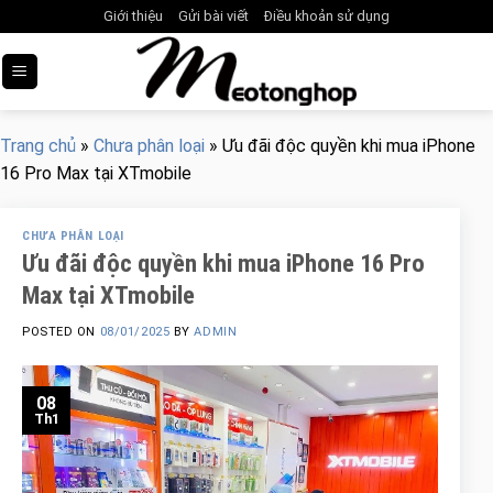
Skip
Giới thiệu
Gửi bài viết
Điều khoản sử dụng
to
content
Trang chủ
»
Chưa phân loại
»
Ưu đãi độc quyền khi mua iPhone
16 Pro Max tại XTmobile
CHƯA PHÂN LOẠI
Ưu đãi độc quyền khi mua iPhone 16 Pro
Max tại XTmobile
POSTED ON
08/01/2025
BY
ADMIN
08
Th1