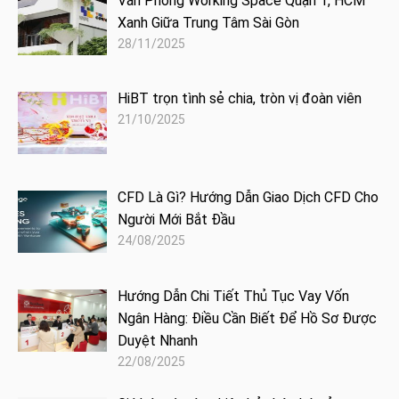
Văn Phòng Working Space Quận 1, HCM
Xanh Giữa Trung Tâm Sài Gòn
28/11/2025
HiBT trọn tình sẻ chia, tròn vị đoàn viên
21/10/2025
CFD Là Gì? Hướng Dẫn Giao Dịch CFD Cho
Người Mới Bắt Đầu
24/08/2025
Hướng Dẫn Chi Tiết Thủ Tục Vay Vốn
Ngân Hàng: Điều Cần Biết Để Hồ Sơ Được
Duyệt Nhanh
22/08/2025