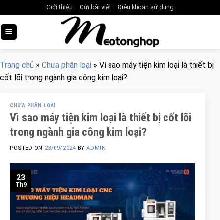
Skip
Giới thiệu
Gửi bài viết
Điều khoản sử dụng
to
content
Trang chủ
»
Chưa phân loại
»
Vì sao máy tiện kim loại là thiết bị
cốt lõi trong ngành gia công kim loại?
CHƯA PHÂN LOẠI
Vì sao máy tiện kim loại là thiết bị cốt lõi
trong ngành gia công kim loại?
POSTED ON
23/09/2024
BY
ADMIN
23
Th9