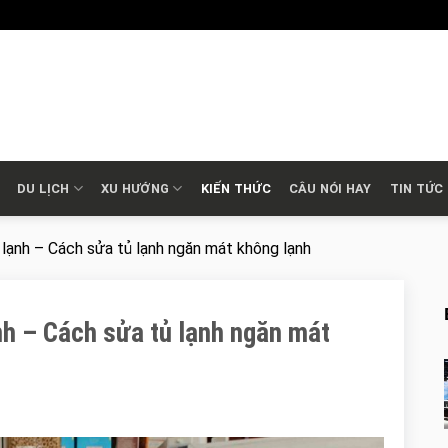
DU LỊCH
XU HƯỚNG
KIẾN THỨC
CÂU NÓI HAY
TIN TỨC
lạnh – Cách sửa tủ lạnh ngăn mát không lạnh
h – Cách sửa tủ lạnh ngăn mát