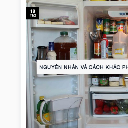
18
Th2