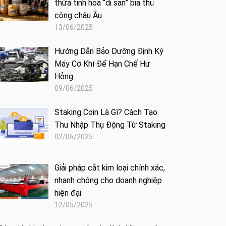
thừa tinh hoa “di sản” bia thủ
công châu Âu
13/06/2025
Hướng Dẫn Bảo Dưỡng Định Kỳ
Máy Cơ Khí Để Hạn Chế Hư
Hỏng
09/06/2025
Staking Coin Là Gì? Cách Tạo
Thu Nhập Thụ Động Từ Staking
02/06/2025
Giải pháp cắt kim loại chính xác,
nhanh chóng cho doanh nghiệp
hiện đại
12/05/2025