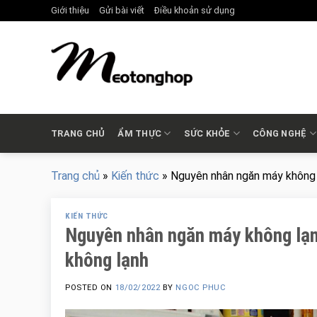
Skip
Giới thiệu
Gửi bài viết
Điều khoản sử dụng
to
content
TRANG CHỦ
ẨM THỰC
SỨC KHỎE
CÔNG NGHỆ
Trang chủ
»
Kiến thức
»
Nguyên nhân ngăn máy không 
KIẾN THỨC
Nguyên nhân ngăn máy không lạn
không lạnh
POSTED ON
18/02/2022
BY
NGOC PHUC