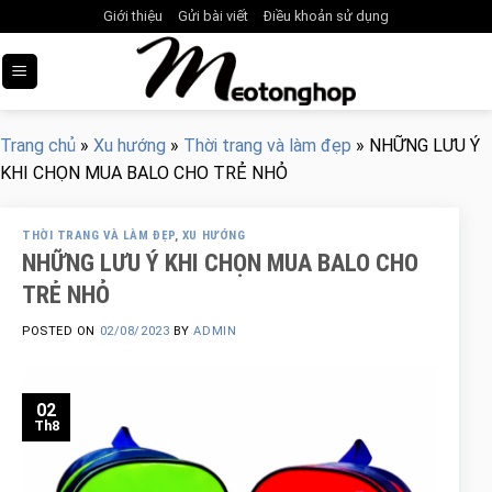
Skip
Giới thiệu
Gửi bài viết
Điều khoản sử dụng
to
content
Trang chủ
»
Xu hướng
»
Thời trang và làm đẹp
»
NHỮNG LƯU Ý
KHI CHỌN MUA BALO CHO TRẺ NHỎ
THỜI TRANG VÀ LÀM ĐẸP
,
XU HƯỚNG
NHỮNG LƯU Ý KHI CHỌN MUA BALO CHO
TRẺ NHỎ
POSTED ON
02/08/2023
BY
ADMIN
02
Th8