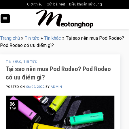
Skip
Giới thiệu
Gửi bài viết
Điều khoản sử dụng
to
content
Trang chủ
»
Tin tức
»
Tin khác
»
Tại sao nên mua Pod Rodeo?
Pod Rodeo có ưu điểm gì?
TIN KHÁC
,
TIN TỨC
Tại sao nên mua Pod Rodeo? Pod Rodeo
có ưu điểm gì?
POSTED ON
06/09/2022
BY
ADMIN
06
Th9