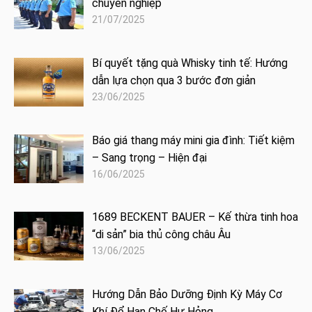
chuyên nghiệp
21/07/2025
Bí quyết tặng quà Whisky tinh tế: Hướng
dẫn lựa chọn qua 3 bước đơn giản
23/06/2025
Báo giá thang máy mini gia đình: Tiết kiệm
– Sang trọng – Hiện đại
16/06/2025
1689 BECKENT BAUER – Kế thừa tinh hoa
“di sản” bia thủ công châu Âu
13/06/2025
Hướng Dẫn Bảo Dưỡng Định Kỳ Máy Cơ
Khí Để Hạn Chế Hư Hỏng