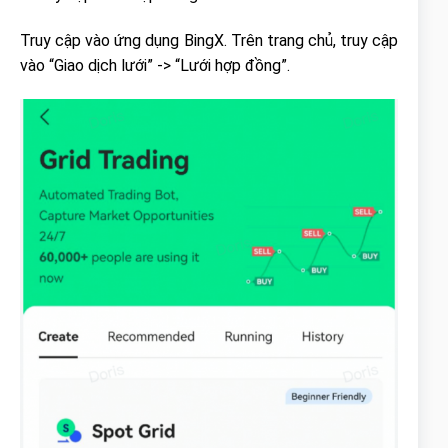
Truy cập vào ứng dụng BingX. Trên trang chủ, truy cập
vào “Giao dịch lưới” -> “Lưới hợp đồng”.