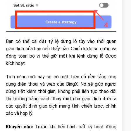
Bạn có thể cài đặt tỷ lệ dừng lỗ tùy vào thói quen
giao dịch của bạn nếu thấy cần. Chiến lược sẽ dừng và
đóng toàn bộ vị thế giữ một khi lệnh dừng lỗ được
kích hoạt.
Tính năng mới này sẽ có mặt trên cả nền tảng ứng
dụng điện thoại và web của BingX. Nó sẽ giúp người
dùng tiết kiệm thời gian, không phải liên tục theo dõi
thị trường bằng cách thay mặt nhà giao dịch đưa ra
các quyết định giao dịch mang tính chiến lược, chính
xác và hợp lý.
Khuyến cáo:
Trước khi tiến hành bất kỳ hoạt động