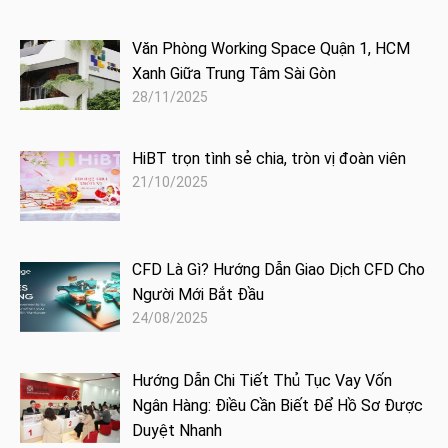
Văn Phòng Working Space Quận 1, HCM
Xanh Giữa Trung Tâm Sài Gòn
28/11/2025
HiBT trọn tình sẻ chia, tròn vị đoàn viên
21/10/2025
CFD Là Gì? Hướng Dẫn Giao Dịch CFD Cho
Người Mới Bắt Đầu
24/08/2025
Hướng Dẫn Chi Tiết Thủ Tục Vay Vốn
Ngân Hàng: Điều Cần Biết Để Hồ Sơ Được
Duyệt Nhanh