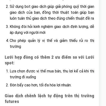
Sử dụng bot giao dịch giúp giải phóng quỹ thời gian
giao dịch của bạn, đồng thời thuật toán giúp bạn
luôn tuân thủ giao dịch theo đúng chiến thuật đề ra
Không đòi hỏi kinh nghiệm giao dịch định lượng, dễ
áp dụng với người mới
Cho phép quản lý vị thế và giảm thiểu rủi ro thị
trường
Lưới hợp đồng có thêm 2 ưu điểm so với Lưới
spot:
Lựa chọn được vị thế mua bán, thu lợi kể cả khi thị
trường đi xuống
Đòn bẩy cao hơn, tối đa hóa lợi nhuận.
Giao dịch chênh lệch tự động trên thị trường
futures