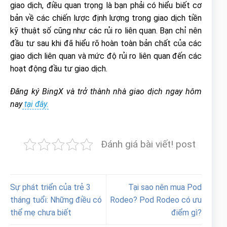
giao dịch, điều quan trọng là bạn phải có hiểu biết cơ
bản về các chiến lược định lượng trong giao dịch tiền
kỹ thuật số cũng như các rủi ro liên quan. Bạn chỉ nên
đầu tư sau khi đã hiểu rõ hoàn toàn bản chất của các
giao dịch liên quan và mức độ rủi ro liên quan đến các
hoạt động đầu tư giao dịch.
Đăng ký BingX và trở thành nhà giao dịch ngay hôm
nay
tại đây.
Đánh giá bài viết! post
Sự phát triển của trẻ 3
Tại sao nên mua Pod
tháng tuổi: Những điều có
Rodeo? Pod Rodeo có ưu
thể mẹ chưa biết
điểm gì?