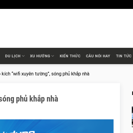
DU LỊCH
XU HƯỚNG
KIẾN THỨC
CÂU NÓI HAY
TIN TỨC
kích “wifi xuyên tường”, sóng phủ khắp nhà
 sóng phủ khắp nhà