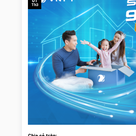
01
Th3
Chia sẻ trên: