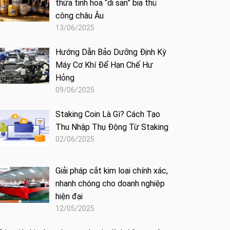
thừa tinh hoa “di sản” bia thủ
công châu Âu
13/06/2025
Hướng Dẫn Bảo Dưỡng Định Kỳ
Máy Cơ Khí Để Hạn Chế Hư
Hỏng
09/06/2025
Staking Coin Là Gì? Cách Tạo
Thu Nhập Thụ Động Từ Staking
02/06/2025
Giải pháp cắt kim loại chính xác,
nhanh chóng cho doanh nghiệp
hiện đại
12/05/2025