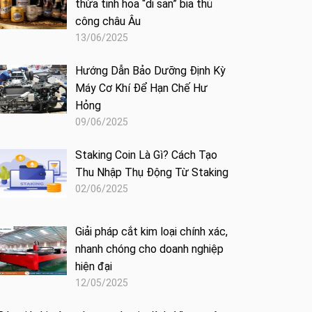
thừa tinh hoa “di sản” bia thủ
công châu Âu
13/06/2025
Hướng Dẫn Bảo Dưỡng Định Kỳ
Máy Cơ Khí Để Hạn Chế Hư
Hỏng
09/06/2025
Staking Coin Là Gì? Cách Tạo
Thu Nhập Thụ Động Từ Staking
02/06/2025
Giải pháp cắt kim loại chính xác,
nhanh chóng cho doanh nghiệp
hiện đại
12/05/2025