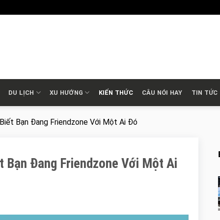
DU LỊCH
XU HƯỚNG
KIẾN THỨC
CÂU NÓI HAY
TIN TỨC
iết Bạn Đang Friendzone Với Một Ai Đó
t Bạn Đang Friendzone Với Một Ai