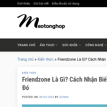
Skip
Giới thiệu
Gửi bài viết
Điều khoản sử dụng
to
content
TRANG CHỦ
ẨM THỰC
SỨC KHỎE
CÔNG NGHỆ
Trang chủ
»
Kiến thức
»
Friendzone Là Gì? Cách Nhận B
KIẾN THỨC
Friendzone Là Gì? Cách Nhận Biế
Đó
POSTED ON
28/03/2024
BY
ADMIN