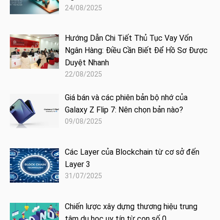
24/08/2025
Hướng Dẫn Chi Tiết Thủ Tục Vay Vốn
Ngân Hàng: Điều Cần Biết Để Hồ Sơ Được
Duyệt Nhanh
22/08/2025
Giá bán và các phiên bản bộ nhớ của
Galaxy Z Flip 7: Nên chọn bản nào?
09/08/2025
Các Layer của Blockchain từ cơ sở đến
Layer 3
31/07/2025
Chiến lược xây dựng thương hiệu trung
tâm du học uy tín từ con số 0