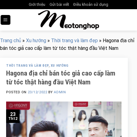
Skip
Giới thiệu
Gửi bài viết
Điều khoản sử dụng
to
content
Trang chủ
»
Xu hướng
»
Thời trang và làm đẹp
»
Hagona địa chỉ
bán tóc giả cao cấp làm từ tóc thật hàng đầu Việt Nam
THỜI TRANG VÀ LÀM ĐẸP
,
XU HƯỚNG
Hagona địa chỉ bán tóc giả cao cấp làm
từ tóc thật hàng đầu Việt Nam
POSTED ON
23/12/2022
BY
ADMIN
23
Th12