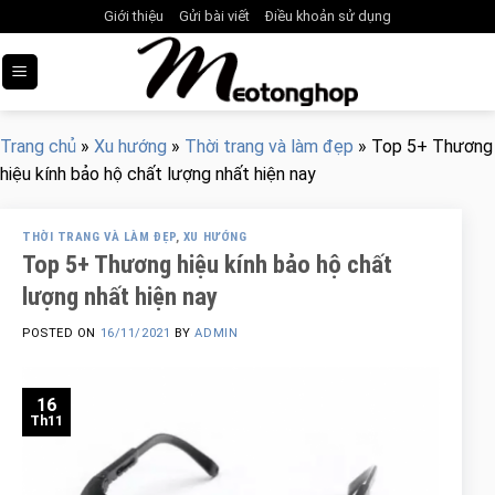
Skip
Giới thiệu
Gửi bài viết
Điều khoản sử dụng
to
content
Trang chủ
»
Xu hướng
»
Thời trang và làm đẹp
»
Top 5+ Thương
hiệu kính bảo hộ chất lượng nhất hiện nay
THỜI TRANG VÀ LÀM ĐẸP
,
XU HƯỚNG
Top 5+ Thương hiệu kính bảo hộ chất
lượng nhất hiện nay
POSTED ON
16/11/2021
BY
ADMIN
16
Th11