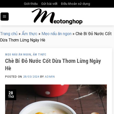
Skip
Giới thiệu
Gửi bài viết
Điều khoản sử dụng
to
content
Trang chủ
»
Ẩm thực
»
Mẹo nấu ăn ngon
»
Chè Bí Đỏ Nước Cốt
Dừa Thơm Lừng Ngày Hè
MẸO NẤU ĂN NGON
,
ẨM THỰC
Chè Bí Đỏ Nước Cốt Dừa Thơm Lừng Ngày
Hè
POSTED ON
28/03/2024
BY
ADMIN
28
Th3